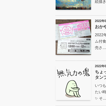
絵描きAI
2022年
おか
202
ム付
売さ
2022年
ちょ
タン
いつ
たい時
✨ そ