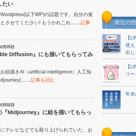
したい
Wordpress(以下WP)の話題です。自分の覚
最近の
とさせてください! もうかれこれ……
記事
む
【L
使え
10月05日
出し
able Diffusion』にも描いてもらってみ
【L
絵描きAI（artificial intelligence）人工知
リー
djourney(……
記事を読む
年末
10月02日
『Midjourney』に絵を描いてもらっ
前にテレビなどでも取り上げられていた、お