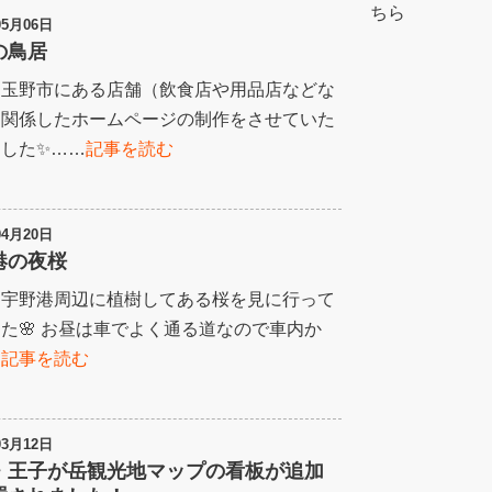
ちら
05月06日
の鳥居
、玉野市にある店舗（飲食店や用品店などな
に関係したホームページの制作をさせていた
した✨……
記事を読む
04月20日
港の夜桜
、宇野港周辺に植樹してある桜を見に行って
た🌸 お昼は車でよく通る道なので車内か
…
記事を読む
03月12日
・王子が岳観光地マップの看板が追加