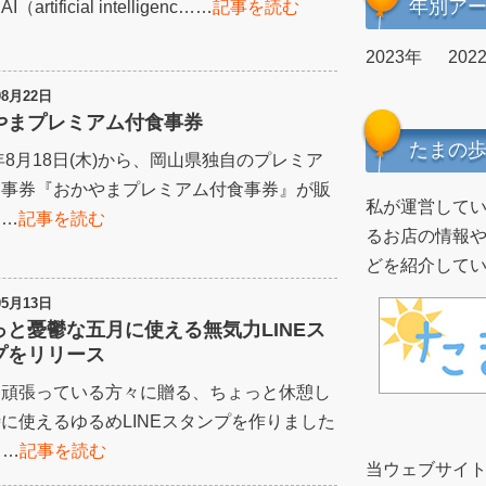
年別ア
（artificial intelligenc……
記事を読む
2023年
202
08月22日
やまプレミアム付食事券
たまの
2年8月18日(木)から、岡山県独自のプレミア
食事券『おかやまプレミアム付食事券』が販
私が運営してい
……
記事を読む
るお店の情報
どを紹介して
05月13日
っと憂鬱な五月に使える無気力LINEス
プをリリース
も頑張っている方々に贈る、ちょっと休憩し
に使えるゆるめLINEスタンプを作りました
……
記事を読む
当ウェブサイ