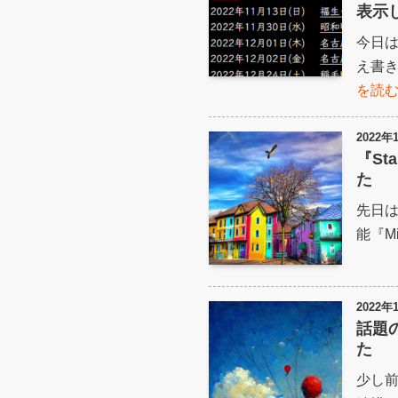
表示
今日は
え書き
を読
2022年
『St
た
先日はお
能『Mi
2022年
話題の
た
少し