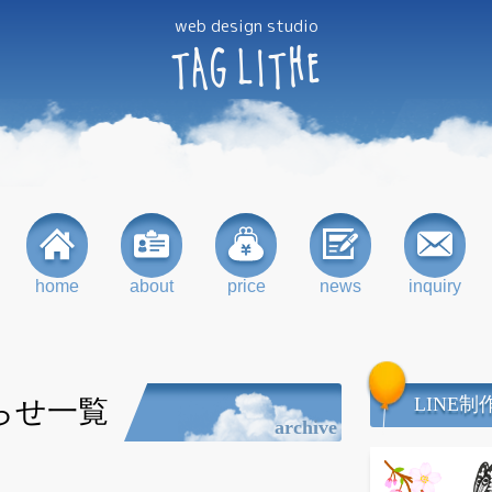
web design studio
TAG
LITHE
home
about
price
news
inquiry
LINE制
知らせ一覧
archive