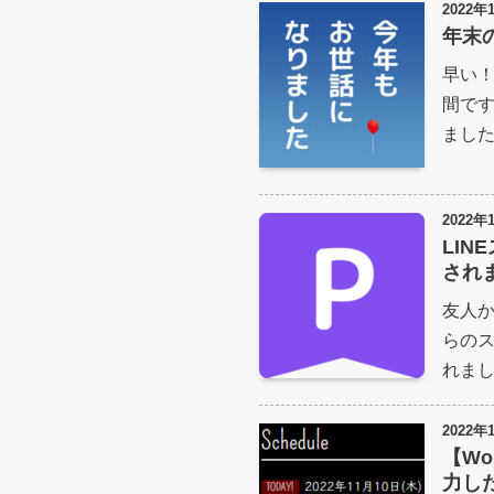
2022年
年末
早い
間です
まし
2022年
LI
され
友人
らのス
れま
2022年
【Wo
力し