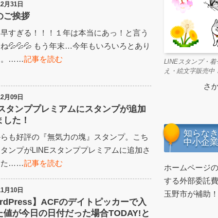
12月31日
のご挨拶
！早すぎる！！！１年は本当にあっ！と言う
ね💦💦💦 もう年末…今年もいろいろとあり
た。……
記事を読む
LINEスタンプ・着
え・絵文字販売中
さか
12月09日
NEスタンププレミアムにスタンプが追加
ました！
知らな
からも好評の『無気力の塊』スタンプ。こち
中小企
タンプがLINEスタンププレミアムに追加さ
した……
記事を読む
ホームページ
する外部委託費
11月10日
玉野市が補助
rdPress】ACFのデイトピッカーで入
た値が今日の日付だった場合TODAY!と