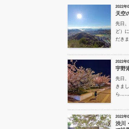
2022年
天空
先日
ど）
だきま
2022年
宇野
先日
きまし
ら…
2022年
渋川