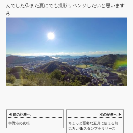
んでした💦また夏にでも撮影リベンジしたいと思います
💪
◀ 前の記事へ
次の記事へ ▶
宇野港の夜桜
ちょっと憂鬱な五月に使える無
気力LINEスタンプをリリース