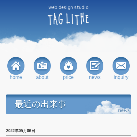
web design studio
TAG
LITHE
home
about
price
news
inquiry
最近の出来事
news
2022年05月06日