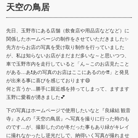
天空の鳥居
先日、玉野市にある店舗（飲食店や用品店などなど）に
関係したホームページの制作をさせていただきました✨
先方からお店の写真を受け取り制作を行っていました
が、私は知らないお店がまだまだ多いな～と思いつつ、
車で玉野市内を走行していると「ん～このお店見たこと
がある…あ❗あの写真のお店はここにあるのか❗❗」と発見
が出来る事に喜びを感じております😄
何と言うか…勝手に親近感を持ってしまって、ますます
玉野に愛着が湧きました💕
下の写真はホームページで使用したいなと『良縁結 観音
寺』さんの『天空の鳥居』へ写真を撮りに行った時のも
のです…が、撮影したのが冬だった事もあり緑がキレイ
に撮れなかったし逆光だしで、納得いく写真が撮れませ