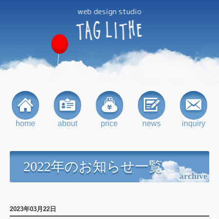
web design studio
TAG
LITHE
home
about
price
news
inquiry
2022年のお知らせ一覧
archive
2023年03月22日