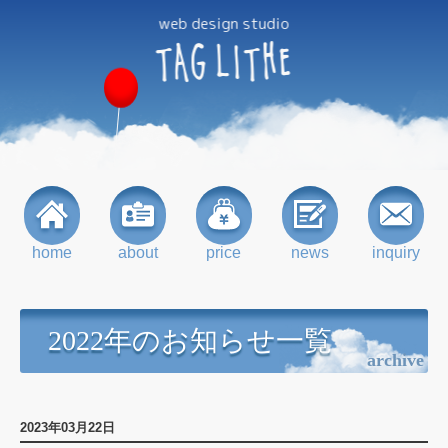
web design studio
TAG
LITHE
home
about
price
news
inquiry
2022年のお知らせ一覧
archive
2023年03月22日