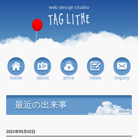
web design studio
TAG
LITHE
home
about
price
news
inquiry
最近の出来事
news
2021年09月02日