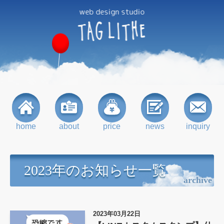
web design studio
TAG
LITHE
home
about
price
news
inquiry
2023年のお知らせ一覧
archive
2023年03月22日